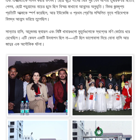
এবং একাত্মতাকে লালন করার উৎসব। ছোট্ট কন্ঠে গানের মিষ্টি সুর যেন আশার তুষারকণার মতোই
পেলব, ছোট্ট পড়ুয়াদের নাচের ছন্দে ছিল বিস্ময় মাখানো আনন্দের অনুভূতি। যিশুর জন্মদৃশ্য
প্রতিটি আত্মাকে স্পর্শ করেছিল, আর ইউকেজি ও প্রথম শ্রেণির সম্মিলিত নৃত্য পরিবেশকে
বিশুদ্ধ আনন্দে ভরিয়ে তুলেছিল।
সান্তার হাসি, আনন্দময় ক্যারল এবং মিষ্টি খাবারগুলো মুহূর্তগুলোকে স্বপ্নের মণি কোঠায় ধরে
রেখেছিল। এটি কেবল একটি উদযাপন ছিল না—এটি ছিল ভালোবাসা দিয়ে বোনা হাসি আর
জাদুর এক অলৌকিক ঘটনা।