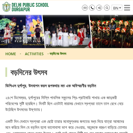
Skip
BN
to
the
info@dpsdurgapur.com
+919007795297
Delhi
content
Public
School
Durgapur
-
-
বড়দিনের উৎসব
HOME
ACTIVITIES
বড়দিনের উৎসব
ডিপিএস
দুর্গাপুর
,
উদযাপন
করল
রূপকথার
মত
এক
অবিস্মরণীয়
বড়দিন
২৪শে ডিসেম্বর, দুর্গাপুরের দিল্লি পাবলিক স্কুলের প্রি-প্রাইমারি শাখায় এক জাদুকরী
পরিবেশের সৃষ্টি হয়েছিল। দিনটি ছিল এতটাই মায়াময় যেখানে স্বপ্নরা তালে তাল রেখে নেচে
উঠেছিল উৎসবের উষ্ণতায়।
একটি দিন যেখানে স্বপ্নরা এক ছোট্ট তারার মনোমুগ্ধকর জগতের মধ্য দিয়ে যাত্রা আমাদের
মনে করিয়ে দিল যে বড়দিন হলো ভালোবাসা ভাগ করে নেওয়ার, আনন্দকে বহুগুণ বাড়িয়ে তোলার