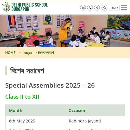
Skip
BN
to
the
info@dpsdurgapur.com
+919007795297
Delhi
content
Public
School
Durgapur
-
-
বিশেষ সমাবেশ
HOME
ছাত্ররা
বিশেষ সমাবেশ
Special Assemblies 2025 – 26
Class II to XII
Month
Occasion
8th May 2025
Rabindra Jayanti