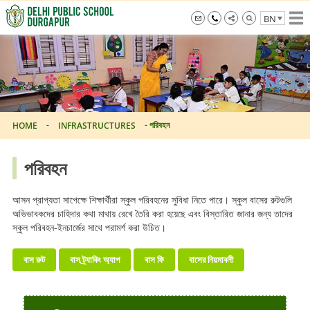
Skip
BN
to
the
info@dpsdurgapur.com
+919007795297
Delhi
content
Public
School
Durgapur
-
-
পরিবহন
HOME
INFRASTRUCTURES
পরিবহন
আসন প্রাপ্যতা সাপেক্ষে শিক্ষার্থীরা স্কুল পরিবহনের সুবিধা নিতে পারে। স্কুল বাসের রুটগুলি
অভিভাবকদের চাহিদার কথা মাথায় রেখে তৈরি করা হয়েছে এবং বিস্তারিত জানার জন্য তাদের
স্কুল পরিবহন-ইনচার্জের সাথে পরামর্শ করা উচিত।
বাস রুট
বাস ট্র্যাকিং অ্যাপ
বাস ফি
বাসের নিয়মাবলী