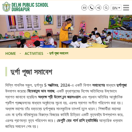
Skip
BN
to
the
info@dpsdurgapur.com
+919007795297
Delhi
content
Public
School
Durgapur
-
-
দুর্গা পূজা সমাবেশ
HOME
ACTIVITIES
দুর্গা পূজা সমাবেশ
দিল্লি পাবলিক স্কুল, দুর্গাপুর
5 অক্টোবর, 2024
-এ একটি বিশাল
সমাবেশের
মাধ্যমে
দুর্গাপূজা
উদযাপন করেছে৷
বিবেকানন্দ ভাব সমাজ
, একটি বৃদ্ধাশ্রমের বিশেষ অতিথিদের উষ্ণভাবে
স্বাগত জানানো হয়েছিল৷
অধ্যক্ষ শ্রী উমেশ চন্দ জয়সওয়াল
এবং প্রধান অতিথির আনুষ্ঠানিক
প্রদীপ প্রজ্জ্বলনের মাধ্যমে অনুষ্ঠানের সূচনা হয়, এরপর স্বাগত সংগীত পরিবেশন করা হয়।
অধ্যক্ষ মহাশয় তাঁর বক্তব্যে দুর্গাপূজার সাংস্কৃতিক তাৎপর্য তুলে ধরেন। শিক্ষার্থীরা মহালয়া
এবং মা দুর্গার মহিষাসুরের বিরুদ্ধে বিজয়ের কাহিনী চিত্রিত একটি নৃত্যনাট্য উপস্থাপন করে,
এরপর প্রাণবন্ত নৃত্য পরিবেশন করে।
ডেপুটি হেড গার্ল রাশি চ্যাটার্জির
আন্তরিক ধন্যবাদ
জানিয়ে সমাবেশ শেষ হয়।