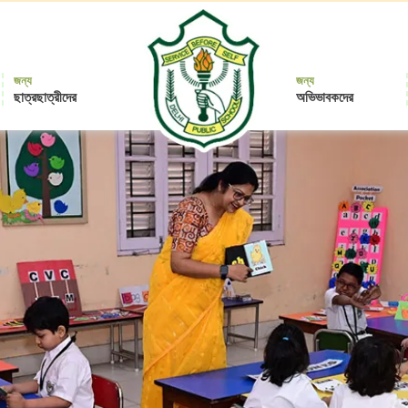
জন্য
জন্য
ছাত্রছাত্রীদের
অভিভাবকদের
Delhi
Public
School
Durgapur