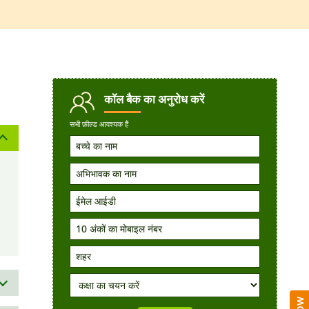
कॉल बैक
का अनुरोध करें
सभी फ़ील्ड आवश्यक हैं