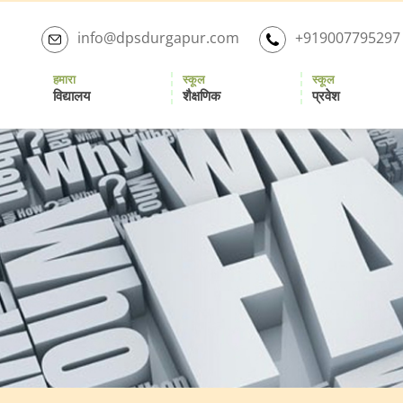
Skip
to
info@dpsdurgapur.com
+919007795297
the
content
हमारा
स्कूल
स्कूल
विद्यालय
शैक्षणिक
प्रवेश