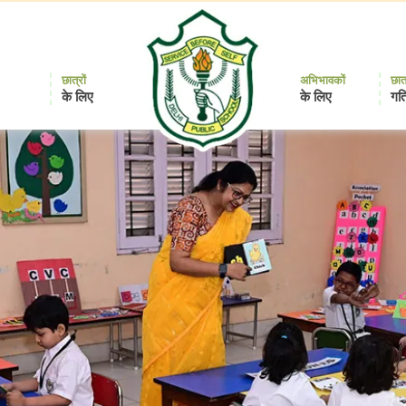
छात्रों
अभिभावकों
छात
के लिए
के लिए
गति
Delhi
Public
School
Durgapur