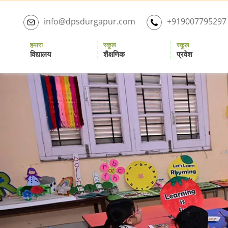
Skip
to
info@dpsdurgapur.com
+919007795297
the
content
हमारा
स्कूल
स्कूल
विद्यालय
शैक्षणिक
प्रवेश