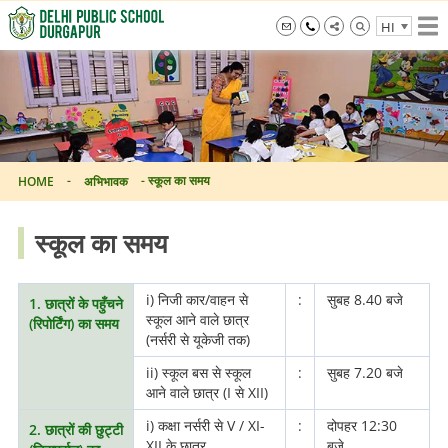
Skip
HI
to
the
info@dpsdurgapur.com
+919007795297
Delhi
content
Public
School
Durgapur
-
-
स्कूल का समय
HOME
अभिभावक
स्कूल का समय
i) निजी कार/वाहन से
:
सुबह 8.40 बजे
1. छात्रों के पहुँचने
स्कूल आने वाले छात्र
(रिपोर्टिंग) का समय
(नर्सरी से यूकेजी तक)
ii) स्कूल बस से स्कूल
:
सुबह 7.20 बजे
आने वाले छात्र (I से XII)
i) कक्षा नर्सरी से V / XI-
:
दोपहर 12:30
2. छात्रों की छुट्टी
XII के छात्र
बजे