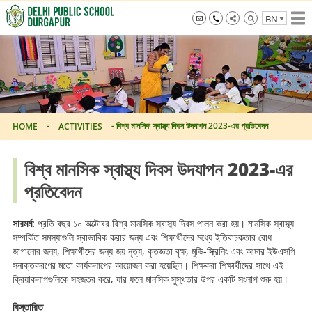
Skip
BN
to
the
info@dpsdurgapur.com
+919007795297
Delhi
content
Public
School
Durgapur
-
-
বিশ্ব মানসিক স্বাস্থ্য দিবস উদযাপন 2023-এর প্রতিবেদন
HOME
ACTIVITIES
বিশ্ব মানসিক স্বাস্থ্য দিবস উদযাপন 2023-এর
প্রতিবেদন
সারমর্ম:
প্রতি বছর ১০ অক্টোবর বিশ্ব মানসিক স্বাস্থ্য দিবস পালন করা হয়। মানসিক স্বাস্থ্য
সম্পর্কিত সমস্যাগুলি স্বাভাবিক করার জন্য এবং শিক্ষার্থীদের মধ্যে ইতিবাচকতার বোধ
জাগানোর জন্য, শিক্ষার্থীদের জন্য জয় নৃত্য, কৃতজ্ঞতা বৃক্ষ, মুভি-স্ক্রিনিং এবং আমার ইউএসপি
সনাক্তকরণের মতো কার্যকলাপের আয়োজন করা হয়েছিল। শিক্ষকরা শিক্ষার্থীদের সাথে এই
ক্রিয়াকলাপগুলিকে সহজতর করে, যার ফলে মানসিক সুস্থতার উপর একটি সংলাপ শুরু হয়।
বিস্তারিত