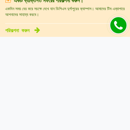
একটি ব্যাক্তিগত সফরের পরিকল্পনা করুন।
একদিন সময় বের করে সচক্ষে দেখে যান ডিপিএস দুর্গাপুরের ক্যাম্পাস। আমাদের টিম এব্যাপারে
আপনাদের সাহায্য করবে।
পরিকল্পনা
করুন
আমাদের সাথে যোগাযোগ করুন
info@dpsdurgapur.com
+919007795297
+919681500600
+913436604402
পেশা নির্বাচনের সুযোগ