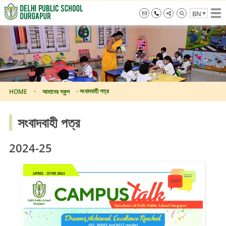
Skip
BN
to
the
info@dpsdurgapur.com
+919007795297
Delhi
content
Public
School
Durgapur
-
-
সংবাদবাহী পত্র
HOME
আমাদের স্কুল
সংবাদবাহী পত্র
2024-25