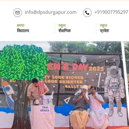
Skip
to
info@dpsdurgapur.com
+919007795297
the
content
हमारा
स्कूल
स्कूल
विद्यालय
शैक्षणिक
प्रवेश