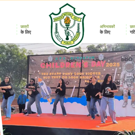
छात्रों
अभिभावकों
छात
के लिए
के लिए
गति
Delhi
Public
School
Durgapur